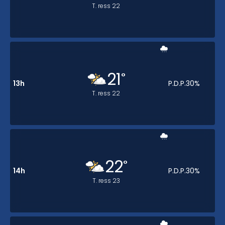
T. ress
22
21
°
13h
P.D.P.
30
%
T. ress
22
22
°
14h
P.D.P.
30
%
T. ress
23