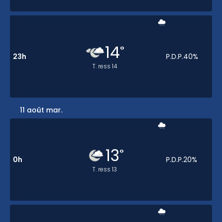
14
°
23h
P.D.P.
40
%
T. ress
14
11 août mar.
13
°
0h
P.D.P.
20
%
T. ress
13