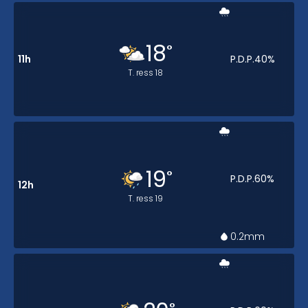
18
°
11h
P.D.P.
40
%
T. ress
18
19
°
P.D.P.
60
%
12h
T. ress
19
0.2
mm
°