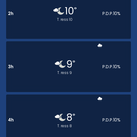
10
°
2h
P.D.P.
10
%
T. ress
10
9
°
3h
P.D.P.
10
%
T. ress
9
8
°
4h
P.D.P.
10
%
T. ress
8