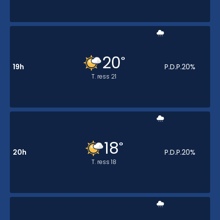
20
°
19h
P.D.P.
20
%
T. ress
21
18
°
20h
P.D.P.
20
%
T. ress
18