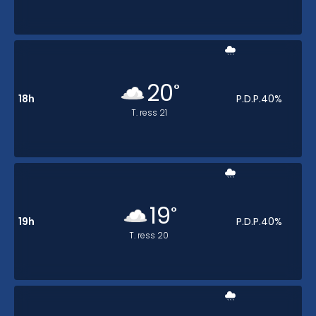
20
°
18h
P.D.P.
40
%
T. ress
21
19
°
19h
P.D.P.
40
%
T. ress
20