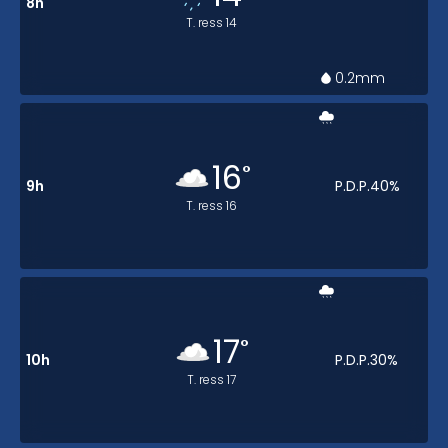
8h
T. ress
14
0.2
mm
16
°
9h
P.D.P.
40
%
T. ress
16
17
°
10h
P.D.P.
30
%
T. ress
17