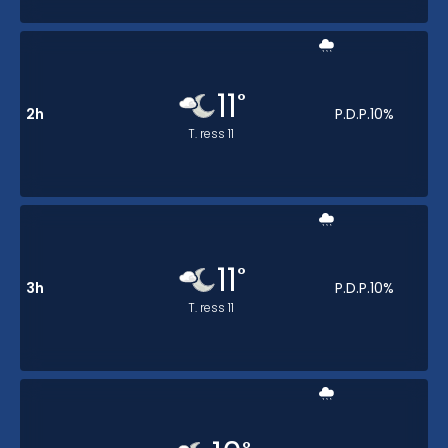
11
°
2h
P.D.P.
10
%
T. ress
11
11
°
3h
P.D.P.
10
%
T. ress
11
°