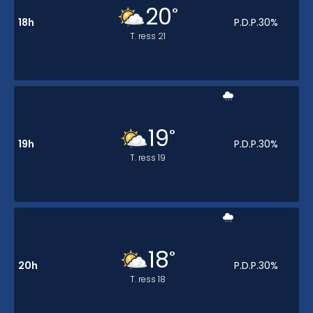
20
°
18h
P.D.P.
30
%
T. ress
21
19
°
19h
P.D.P.
30
%
T. ress
19
18
°
20h
P.D.P.
30
%
T. ress
18