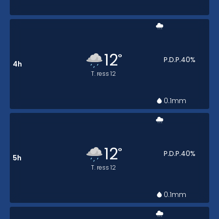
12
°
P.D.P.
40
%
4h
T. ress
12
0.1
mm
12
°
P.D.P.
40
%
5h
T. ress
12
0.1
mm