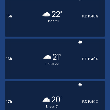
22
°
15h
P.D.P.
40
%
T. ress
23
21
°
16h
P.D.P.
40
%
T. ress
22
20
°
17h
P.D.P.
40
%
T. ress
21