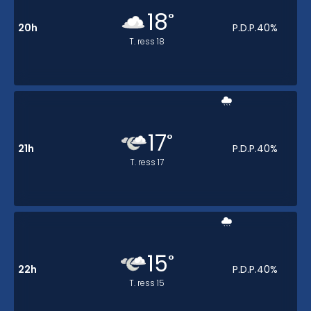
18
°
20h
P.D.P.
40
%
T. ress
18
17
°
21h
P.D.P.
40
%
T. ress
17
15
°
22h
P.D.P.
40
%
T. ress
15