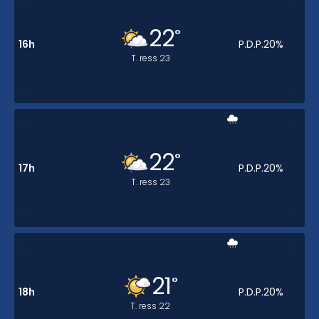
22
°
16h
P.D.P.
20
%
T. ress
23
22
°
17h
P.D.P.
20
%
T. ress
23
21
°
18h
P.D.P.
20
%
T. ress
22