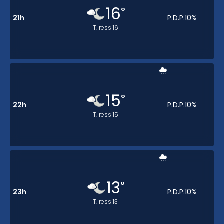
16
°
21h
P.D.P.
10
%
T. ress
16
15
°
22h
P.D.P.
10
%
T. ress
15
13
°
23h
P.D.P.
10
%
T. ress
13