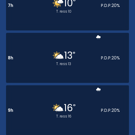
10
°
7h
P.D.P.
20
%
T. ress
10
13
°
8h
P.D.P.
20
%
T. ress
13
16
°
9h
P.D.P.
20
%
T. ress
16