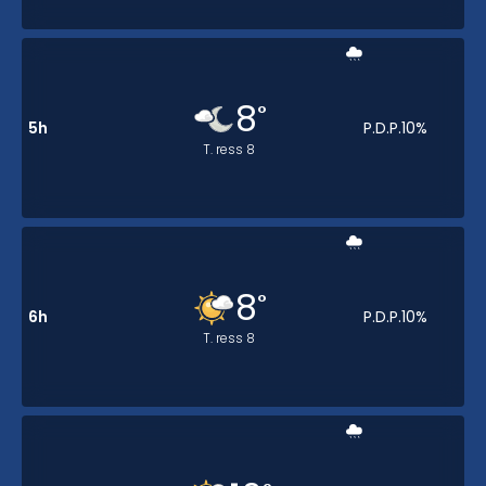
8
°
5h
P.D.P.
10
%
T. ress
8
8
°
6h
P.D.P.
10
%
T. ress
8