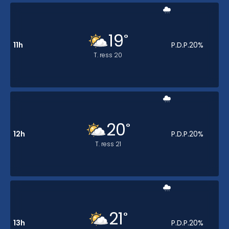
19
°
11h
P.D.P.
20
%
T. ress
20
20
°
12h
P.D.P.
20
%
T. ress
21
21
°
13h
P.D.P.
20
%