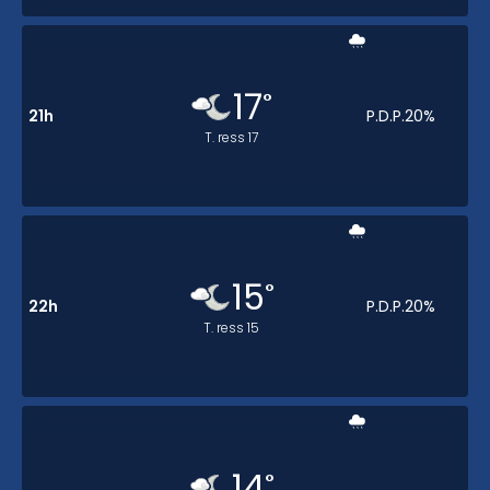
17
°
21h
P.D.P.
20
%
T. ress
17
15
°
22h
P.D.P.
20
%
T. ress
15
14
°