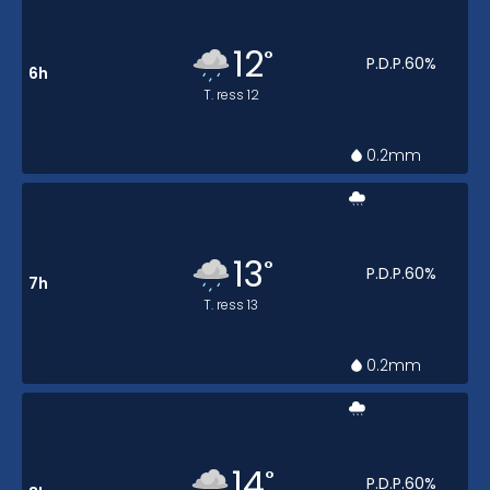
12
°
P.D.P.
60
%
6h
T. ress
12
0.2
mm
13
°
P.D.P.
60
%
7h
T. ress
13
0.2
mm
14
°
P.D.P.
60
%