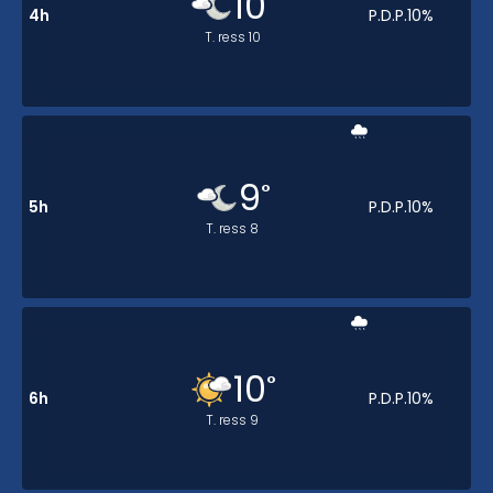
10
4h
P.D.P.
10
%
T. ress
10
9
°
5h
P.D.P.
10
%
T. ress
8
10
°
6h
P.D.P.
10
%
T. ress
9