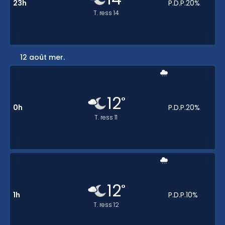
23h
P.D.P.
20
%
T. ress
14
12 août mer.
12
°
0h
P.D.P.
20
%
T. ress
11
12
°
1h
P.D.P.
10
%
T. ress
12