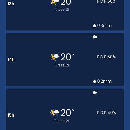
20
P.D.P.
60
%
13h
T. ress
21
0.3
mm
20
°
P.D.P.
60
%
14h
T. ress
21
0.2
mm
20
°
P.D.P.
40
%
15h
T. ress
21