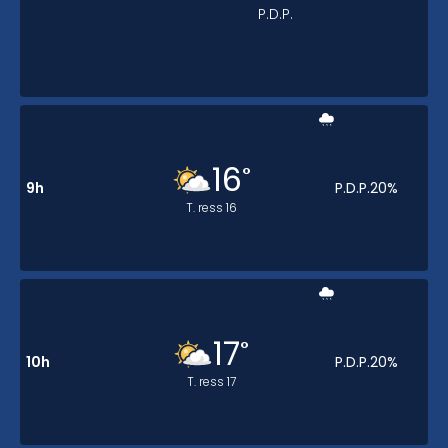
P.D.P.
16
°
9h
P.D.P.
20
%
T. ress
16
17
°
10h
P.D.P.
20
%
T. ress
17