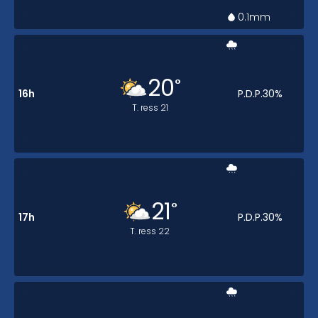
0.1
mm
20
°
16h
P.D.P.
30
%
T. ress
21
21
°
17h
P.D.P.
30
%
T. ress
22