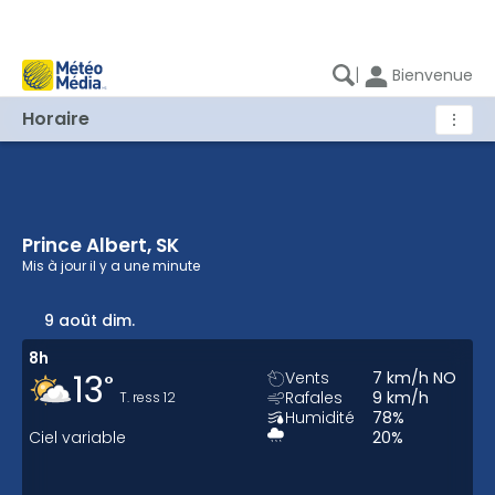
|
Bienvenue
Horaire
⋮
Prince Albert, SK
Prince Albert, SK - Prévision horaire
Mis à jour
il y a une minute
9 août dim.
8h
13
Vents
7
km/h
NO
°
Rafales
9
km/h
T. ress
12
Humidité
78
%
Ciel variable
20
%