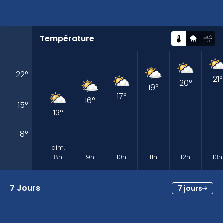
Température
22
°
21
°
20
°
19
°
17
°
16
°
15
°
13
°
8
°
dim.
8h
9h
10h
11h
12h
13h
7 Jours
7 jours