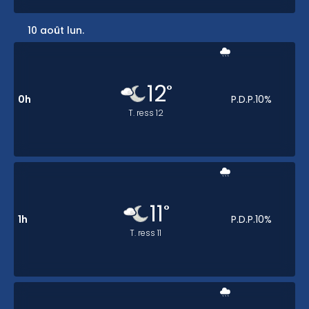
10 août lun.
12
°
0h
P.D.P.
10
%
T. ress
12
11
°
1h
P.D.P.
10
%
T. ress
11