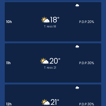
18
°
10h
P.D.P.
20
%
T. ress
18
20
°
11h
P.D.P.
30
%
T. ress
21
21
°
12h
P.D.P.
30
%