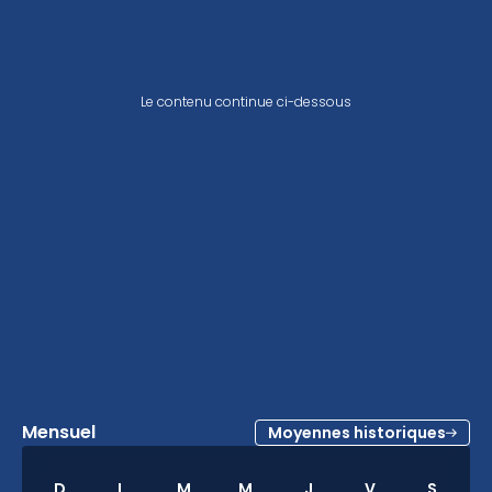
Le contenu continue ci-dessous
Mensuel
Moyennes historiques
D
L
M
M
J
V
S