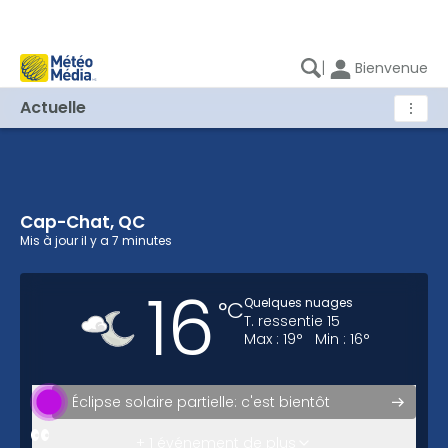
|
Bienvenue
Actuelle
⋮
Cap-Chat, QC
Cap-Chat, QC - Actuel
Mis à jour
il y a 7 minutes
16
Quelques nuages
°
C
T. ressentie
15
Max :
19
°
Min :
16
°
Éclipse solaire partielle: c'est bientôt
Voici votre prévision pour la fin de
+ 1 événement de plus