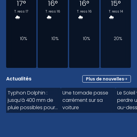
17
°
16
°
16
°
15
°
T. ress 17
T. ress 16
T. ress 16
T. ress 14
10%
10%
10%
20%
6h
Actualités
Plus de nouvelles
0:50
Typhon Dolphin :
Une tornade passe
Le Solei
15
°
jusqu’à 400 mm de
carrément sur sa
perdre 
T. ress 14
pluie possibles pour
voiture
au-dess
cette région
Québec
20%