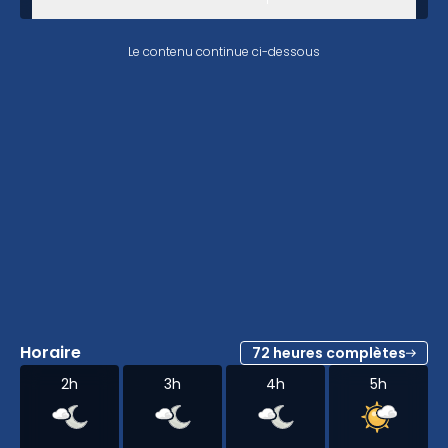
semaine.
Le contenu continue ci-dessous
Horaire
72 heures complètes
2h
3h
4h
5h