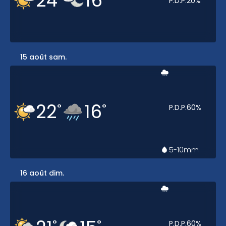
24
16
P.D.P.
20
%
15 août sam.
22
16
°
°
P.D.P.
60
%
5-10
mm
16 août dim.
°
°
P.D.P.
60
%