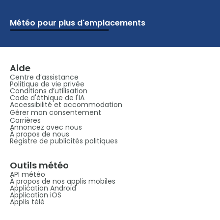
Météo pour plus d'emplacements
Écoles
Vacances
Ski
Aéroports
Chalet
Attractions
Parcs
Golf
Camping
Plages
Maritimes
Aide
Centre d’assistance
Politique de vie privée
Conditions d’utilisation
Code d'éthique de l'IA
Accessibilité et accommodation
Gérer mon consentement
Carrières
Annoncez avec nous
À propos de nous
Registre de publicités politiques
Outils météo
API météo
À propos de nos applis mobiles
Application Android
Application iOS
Applis télé