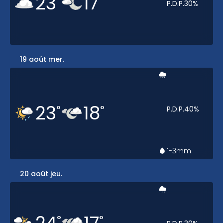
23
17
P.D.P.
30
%
19 août mer.
23
18
°
°
P.D.P.
40
%
1-3
mm
20 août jeu.
°
°