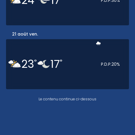
24
17
P.D.P.
30
%
21 août ven.
23
17
°
°
P.D.P.
20
%
Le contenu continue ci-dessous