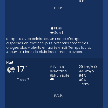
4
h
P.D.P.
Pluie
Soleil
Nuageux avec éclaircies. Un risque d'orages
dispersés en matinée, puis potentiellement des
orages plus violents en après-midi. Temps lourd.
Accumulations de pluie localement élevées.
Nuit
17
°
Vents
29
km/h
O
Rafales
44
km/h
Humidité
94
%
T. ress
17
40
%
~1
mm
P.D.P.