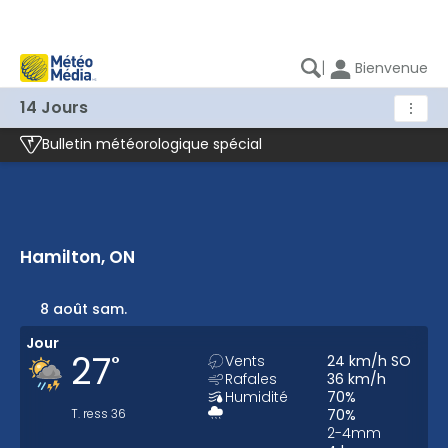
|
Bienvenue
14 Jours
⋮
Bulletin météorologique spécial
Hamilton, ON
Hamilton, ON - Météo 14 jours
8 août sam.
Jour
27
°
Vents
24
km/h
SO
Rafales
36
km/h
Humidité
70
%
T. ress
36
70
%
2-4
mm