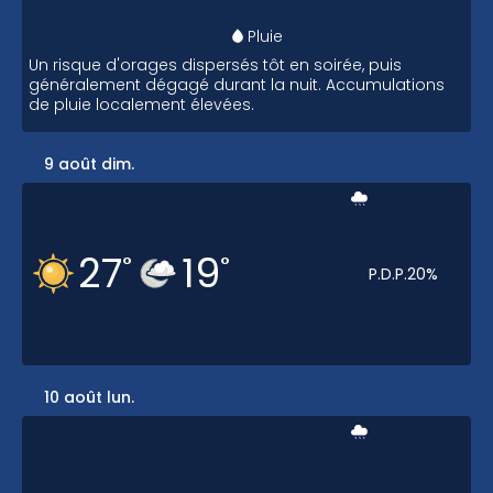
Pluie
Un risque d'orages dispersés tôt en soirée, puis
généralement dégagé durant la nuit. Accumulations
de pluie localement élevées.
9 août dim.
27
19
°
°
P.D.P.
20
%
10 août lun.