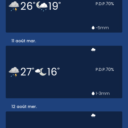
26
19
°
°
P.D.P.
70
%
~5
mm
11 août mar.
27
16
°
°
P.D.P.
70
%
1-3
mm
12 août mer.