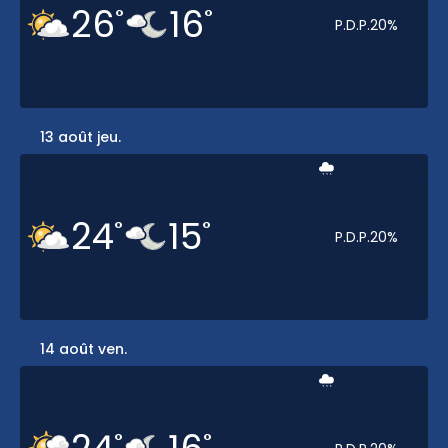
26
16
°
°
P.D.P.
20
%
13 août jeu.
24
15
°
°
P.D.P.
20
%
14 août ven.
°
°