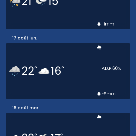
21
15
~1
mm
17 août lun.
22
16
°
°
P.D.P.
60
%
~5
mm
18 août mar.
°
°