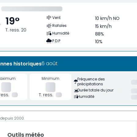
19
°
Vent
10 km/h NO
Rafales
15 km/h
T. ress. 20
Humidité
88%
P.D.P
10%
6 août
nnes historiques
aximum
Minimum
Fréquence des
précipitations
Durée totale du jour
 ress.
T. ress.
Humidité
 depuis 2000.
Outils météo