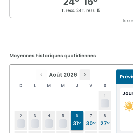
24
°
16
°
T. ress.
24
T. ress.
15
Le co
Moyennes historiques quotidiennes
Août 2026
Prévi
D
L
M
M
J
V
S
Jou
1
2
3
4
5
6
7
8
31°
30°
27°