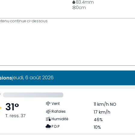
83.4
mm
0
cm
ntenu continue ci-dessous
jeudi, 6 août 2026
sions
r
31
°
Vent
11 km/h NO
Rafales
17 km/h
T. ress. 37
Humidité
46%
P.D.P
10%