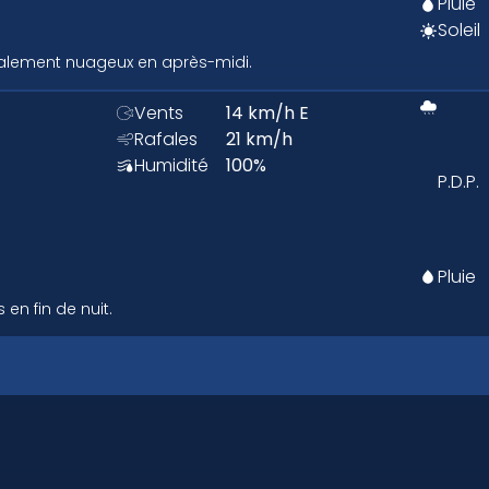
Pluie
Soleil
ralement nuageux en après-midi.
Vents
14
km/h
E
Rafales
21
km/h
Humidité
100
%
P.D.P.
Pluie
 en fin de nuit.