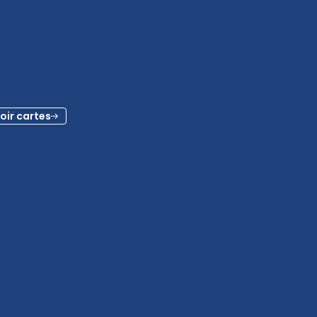
oir cartes