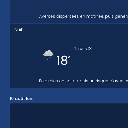
Averses dispersées en matinée, puis géné
Nuit
T. ress
18
18
°
Éclaircies en soirée, puis un risque d'averses
10 août lun.