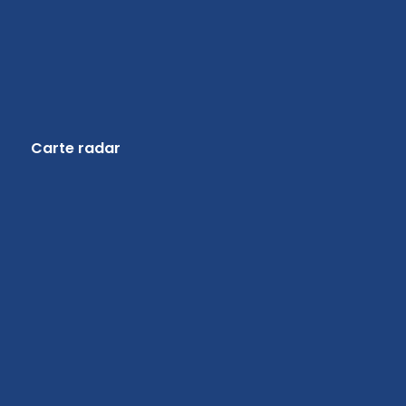
Carte radar