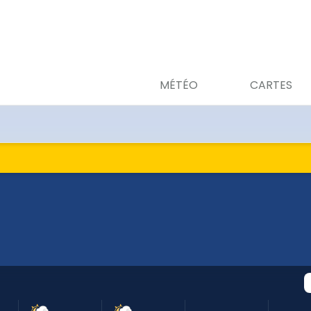
MÉTÉO
CARTES