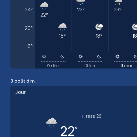
24
°
23
°
23
°
22
°
20
°
18
°
18
°
18
16
°
9 dim.
10 lun.
11 mar.
9 août dim.
Jour
T. ress
26
22
°