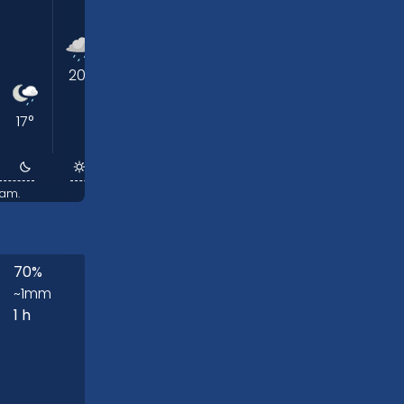
20
°
2
19
°
19
°
17
°
16
°
16
°
16
°
sam.
16 dim.
17 lun.
18 mar.
70
%
~1
mm
1
h