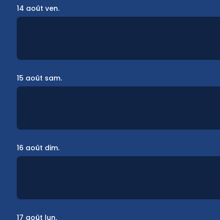
14 août ven.
15 août sam.
16 août dim.
17 août lun.