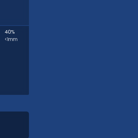
40
%
<1
mm