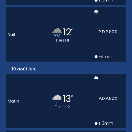
1-3
mm
12
°
P.D.P.
80
%
Nuit
T. ress
11
~5
mm
10 août lun.
13
°
P.D.P.
80
%
Matin
T. ress
12
1-3
mm