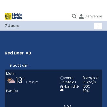
|
Bienvenue
7 Jours
⋮
Red Deer, AB
Red Deer, AB - Météo 7 jours
9 août dim.
Matin
13
Vents
8
km/h
O
°
Rafales
14
km/h
T. ress
12
Humidité
100
%
Fumée
30
%
P.D.P.