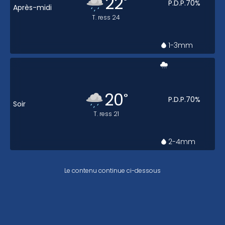
22
°
P.D.P.
70
%
Après-midi
T. ress
24
1-3
mm
20
°
P.D.P.
70
%
Soir
T. ress
21
2-4
mm
Le contenu continue ci-dessous