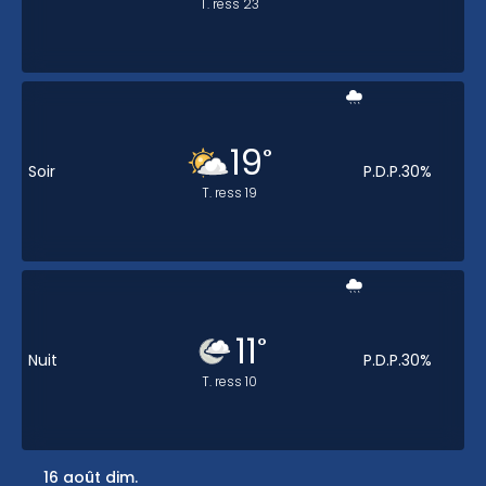
T. ress
23
19
°
Soir
P.D.P.
30
%
T. ress
19
11
°
Nuit
P.D.P.
30
%
T. ress
10
16 août dim.