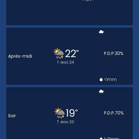
22
°
P.D.P.
30
%
Après-midi
T. ress
24
<1
mm
19
°
P.D.P.
70
%
Soir
T. ress
20