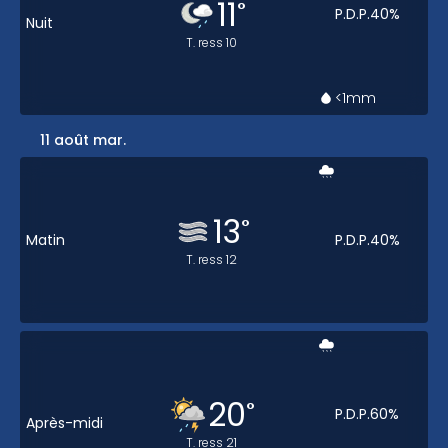
11
°
P.D.P.
40
%
Nuit
T. ress
10
<1
mm
11 août mar.
13
°
Matin
P.D.P.
40
%
T. ress
12
20
°
P.D.P.
60
%
Après-midi
T. ress
21