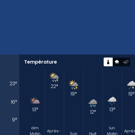
Température
23
°
22
°
19
°
19
°
16
°
13
°
13
°
12
°
9
°
dim.
lun.
Après-
Aprè
Matin
Soir
Nuit
Matin