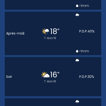
<1
mm
18
°
P.D.P.
40
%
Après-midi
T. ress
19
<1
mm
16
°
Soir
P.D.P.
30
%
T. ress
16