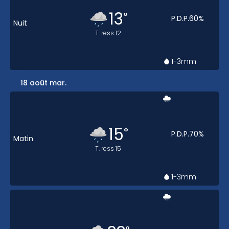
13
°
P.D.P.
60
%
Nuit
T. ress
12
1-3
mm
18 août mar.
15
°
P.D.P.
70
%
Matin
T. ress
15
1-3
mm