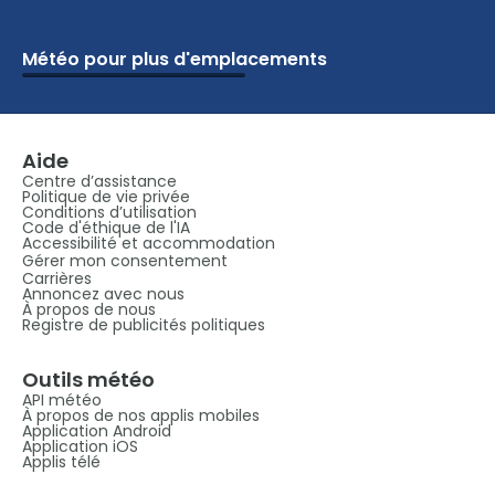
Météo pour plus d'emplacements
Écoles
Vacances
Ski
Aéroports
Chalet
Attractions
Parcs
Golf
Camping
Plages
Maritimes
Aide
Centre d’assistance
Politique de vie privée
Conditions d’utilisation
Code d'éthique de l'IA
Accessibilité et accommodation
Gérer mon consentement
Carrières
Annoncez avec nous
À propos de nous
Registre de publicités politiques
Outils météo
API météo
À propos de nos applis mobiles
Application Android
Application iOS
Applis télé