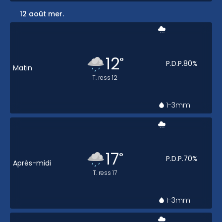
12 août mer.
12
°
P.D.P.
80
%
Matin
T. ress
12
1-3
mm
17
°
P.D.P.
70
%
Après-midi
T. ress
17
1-3
mm