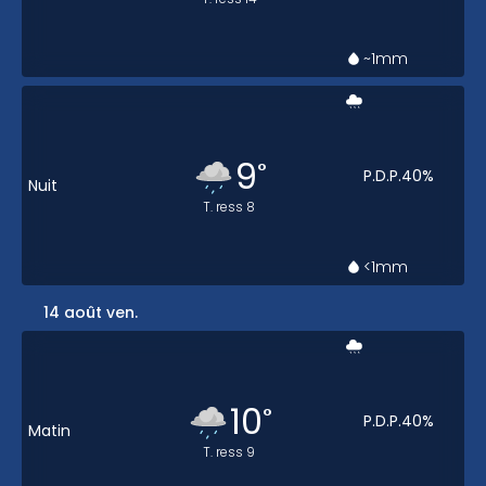
~1
mm
9
°
P.D.P.
40
%
Nuit
T. ress
8
<1
mm
14 août ven.
10
°
P.D.P.
40
%
Matin
T. ress
9