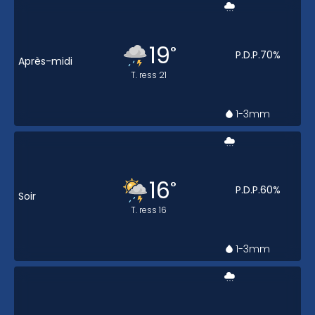
19
°
P.D.P.
70
%
Après-midi
T. ress
21
1-3
mm
16
°
P.D.P.
60
%
Soir
T. ress
16
1-3
mm