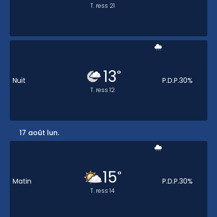
T. ress
21
13
°
Nuit
P.D.P.
30
%
T. ress
12
17 août lun.
15
°
Matin
P.D.P.
30
%
T. ress
14