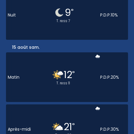
9
°
Nuit
P.D.P.
10
%
T. ress
7
15 août sam.
12
°
Matin
P.D.P.
20
%
T. ress
11
21
°
Après-midi
P.D.P.
30
%