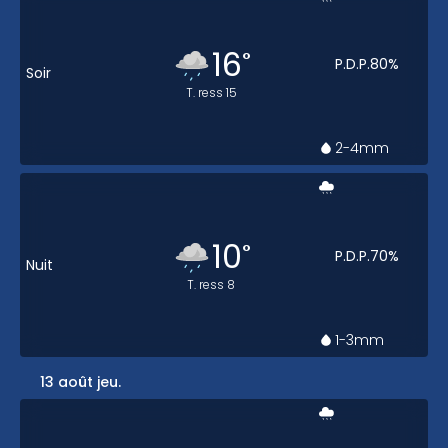
16
°
P.D.P.
80
%
Soir
T. ress
15
2-4
mm
10
°
P.D.P.
70
%
Nuit
T. ress
8
1-3
mm
13 août jeu.