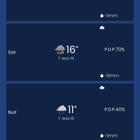
<1
mm
16
°
P.D.P.
70
%
Soir
T. ress
16
~5
mm
11
°
P.D.P.
40
%
Nuit
T. ress
10
<1
mm