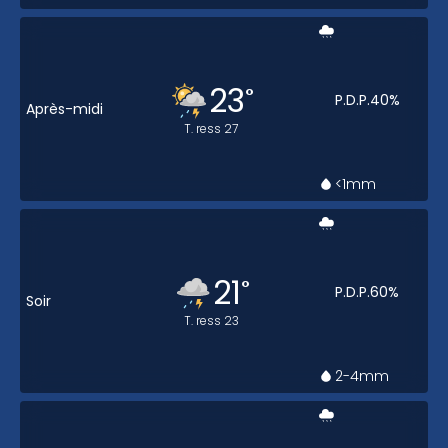
23
°
P.D.P.
40
%
Après-midi
T. ress
27
<1
mm
21
°
P.D.P.
60
%
Soir
T. ress
23
2-4
mm