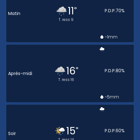
11
°
P.D.P.
70
%
Matin
T. ress
9
~1
mm
16
°
P.D.P.
80
%
Après-midi
T. ress
16
~5
mm
15
°
P.D.P.
60
%
Soir
T. ress
14