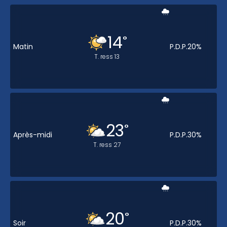
14
°
Matin
P.D.P.
20
%
T. ress
13
23
°
Après-midi
P.D.P.
30
%
T. ress
27
20
°
Soir
P.D.P.
30
%