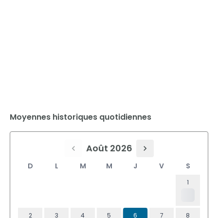
Moyennes historiques quotidiennes
Août 2026
D
L
M
M
J
V
S
1
2
3
4
5
6
7
8