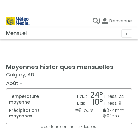
|
Bienvenue
Mensuel
⋮
Moyennes historiques mensuelles
Calgary, AB
Août
24
°
Température
Haut
T. ress.
24
10
°
moyenne
Bas
T. ress.
9
Précipitations
8
jours
37.4
mm
moyennes
0.1
cm
Le contenu continue ci-dessous