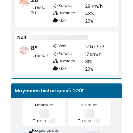
Rafales
29 km/h
T. ress.
20
Humidité
48%
P.D.P
20%
Nuit
Vent
12 km/h E
8
°
Rafales
17 km/h
T. ress. 7
Humidité
81%
P.D.P
20%
6 août
Moyennes historiques
Maximum
Minimum
T. ress.
T. ress.
Fréquence des