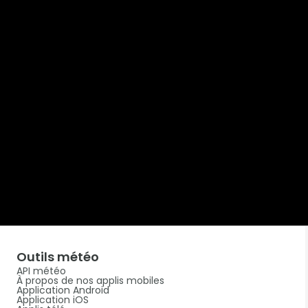
Outils météo
API météo
À propos de nos applis mobiles
Application Android
Application iOS