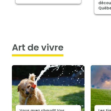
décou
Québ
art de vivre
Vous avez chaud? Vos
Les ti