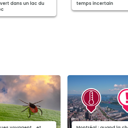
vert dans un lac du
temps incertain
ec
ques voyagent... et
Montréal : quand la ch