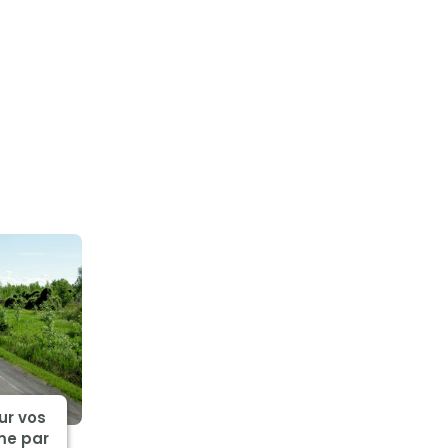
ur vos
me par