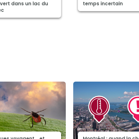
vert dans un lac du
temps incertain
ec
ques voyagent... et
Montréal : quand la ch