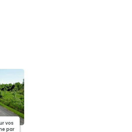
ur vos
me par