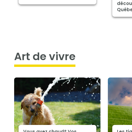
décou
Québ
art de vivre
Vous avez chaud? Vos
Les ti