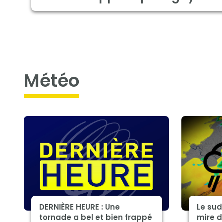
météo
DERNIÈRE HEURE : Une
Le su
tornade a bel et bien frappé
mire d