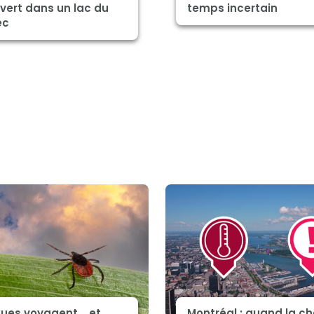
vert dans un lac du
temps incertain
ec
ques voyagent... et
Montréal : quand la ch