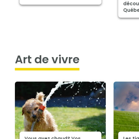
décou
Québ
art de vivre
Vous avez chaud? Vos
Les ti