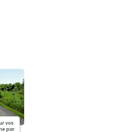
ur vos
me par