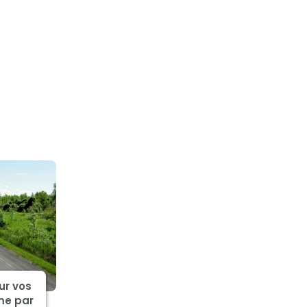
ur vos
me par