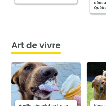
décou
Québ
art de vivre
Vanille, chocolat ou fraise…
Vous 