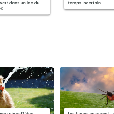
vert dans un lac du
temps incertain
ec
avez chaud? Vos
Les tiques voyagent... 