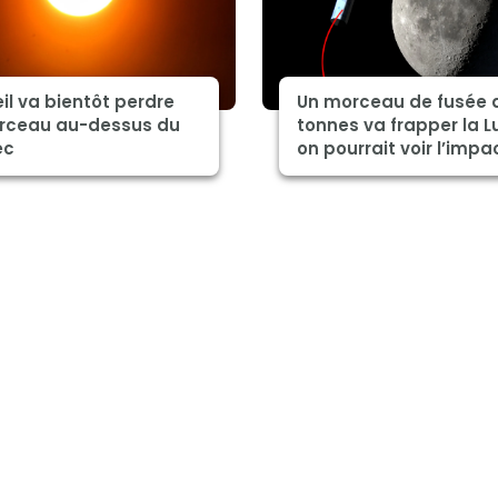
eil va bientôt perdre
Un morceau de fusée 
rceau au-dessus du
tonnes va frapper la L
ec
on pourrait voir l’impa