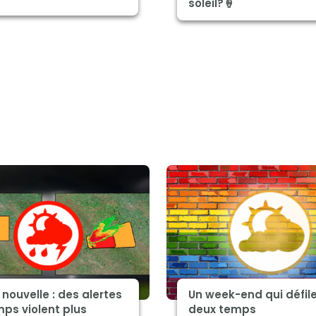
soleil?🍦
nouvelle : des alertes
Un week-end qui défil
ps violent plus
deux temps