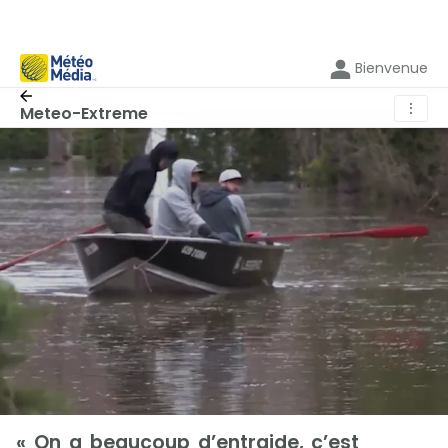
Bienvenue
⋮
Meteo-Extreme
« On a beaucoup d’entraide, c’est