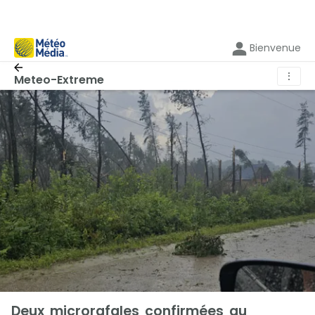
Bienvenue
⋮
Meteo-Extreme
Deux microrafales confirmées au