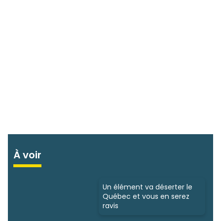
À voir
Un élément va déserter le
Québec et vous en serez
ravis