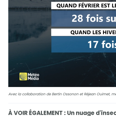
Avec la collaboration de Bertin Ossonon et Réjean Ouimet, m
À VOIR ÉGALEMENT : Un nuage d'insec