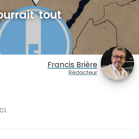
urrait tout
Francis Brière
Rédacteur
i.