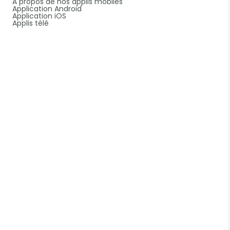
À propos de nos applis mobiles
Application Android
Application iOS
Applis télé