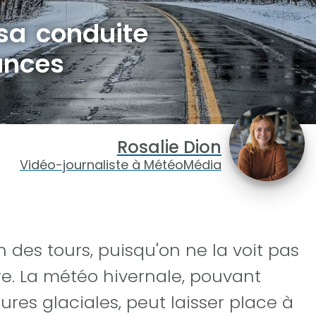
 sa conduite
ances
Rosalie Dion
Vidéo-journaliste à MétéoMédia
 des tours, puisqu'on ne la voit pas
re. La météo hivernale, pouvant
ures glaciales, peut laisser place à