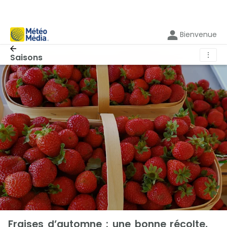
Bienvenue
⋮
Saisons
Fraises d’automne : une bonne récolte,