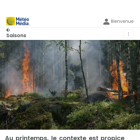
Bienvenue
⋮
Saisons
Au printemps, le contexte est propice