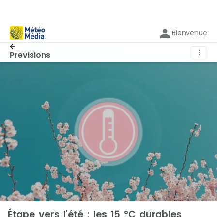
Bienvenue
⋮
Previsions
Étape vers l'été : les 15 °C durables