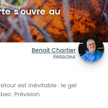
rte s'ouvre au
Benoit Chartier
Rédacteur
tour est inévitable : le gel
ébec. Prévision.