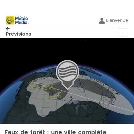
Bienvenue
⋮
Previsions
Feux de forêt : une ville complète