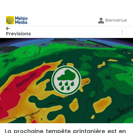
Bienvenue
⋮
Previsions
La prochaine tempête printanière est en