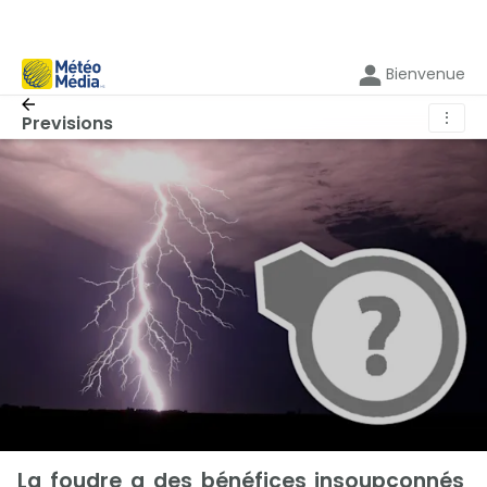
Bienvenue
⋮
Previsions
La foudre a des bénéfices insoupçonnés