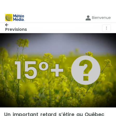
Bienvenue
⋮
Previsions
Un important retard s’étire au Québec