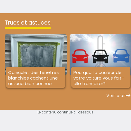
trucs et astuces
Canicule : des fenêtres
Pourquoi la couleur de
blanchies cachent une
votre voiture vous fait-
astuce bien connue
elle transpirer?
Voir plus
Le contenu continue ci-dessous