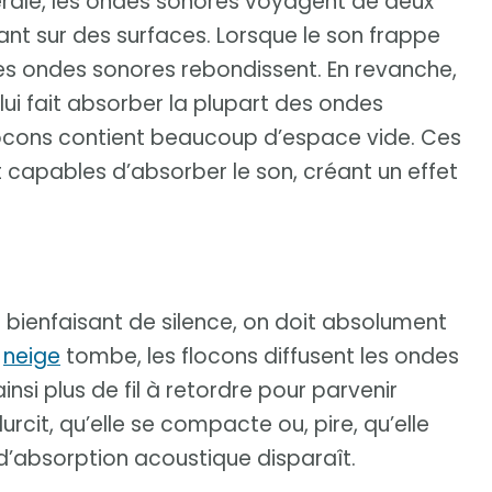
érale, les ondes sonores voyagent de deux
tant sur des surfaces. Lorsque le son frappe
les ondes sonores rebondissent. En revanche,
lui fait absorber la plupart des ondes
locons contient beaucoup d’espace vide. Ces
t capables d’absorber le son, créant un effet
t bienfaisant de silence, on doit absolument
a
neige
tombe, les flocons diffusent les ondes
nsi plus de fil à retordre pour parvenir
rcit, qu’elle se compacte ou, pire, qu’elle
absorption acoustique disparaît.