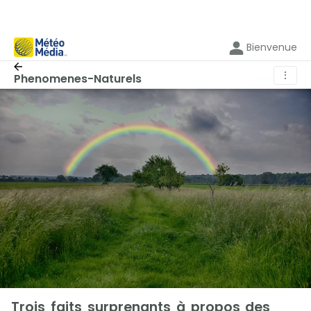
Bienvenue
⋮
Phenomenes-Naturels
Trois faits surprenants à propos des