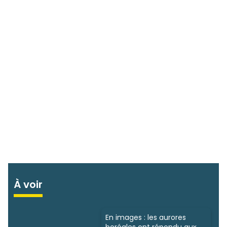
À voir
En images : les aurores
boréales ont répondu aux