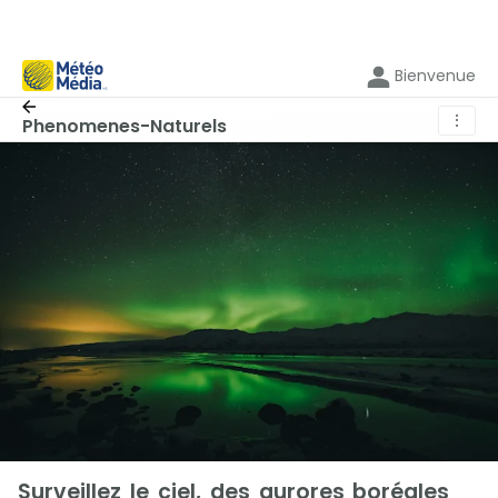
Bienvenue
⋮
Phenomenes-Naturels
Surveillez le ciel, des aurores boréales