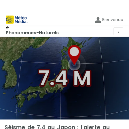
Bienvenue
⋮
Phenomenes-Naturels
Séisme de 7,4 au Japon : l'alerte au