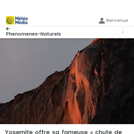
Bienvenue
⋮
Phenomenes-Naturels
Yosemite offre sa fameuse « chute de