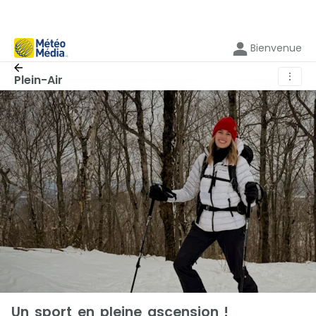
Bienvenue
⋮
Plein-Air
Un sport en pleine ascension !