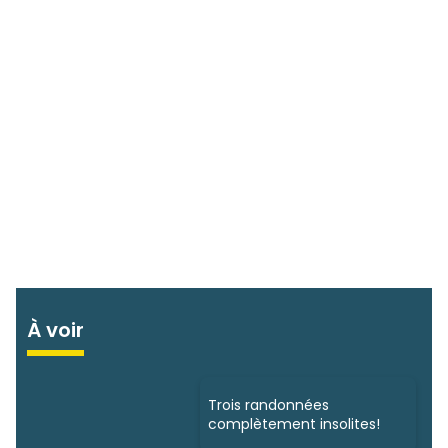
À voir
Trois randonnées
complètement insolites!