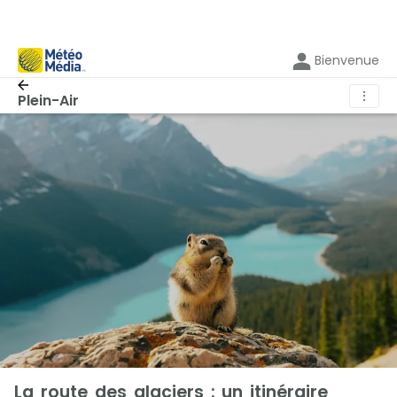
Bienvenue
⋮
Plein-Air
La route des glaciers : un itinéraire