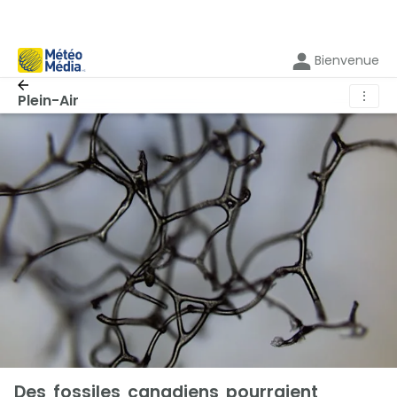
Bienvenue
⋮
Plein-Air
Des fossiles canadiens pourraient