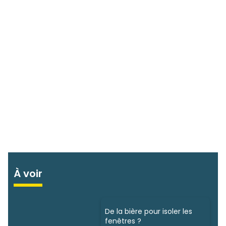
À voir
De la bière pour isoler les
fenêtres ?