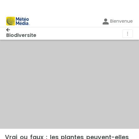
Bienvenue
⋮
Biodiversite
Vrai ou faux : les plantes peuvent-elles