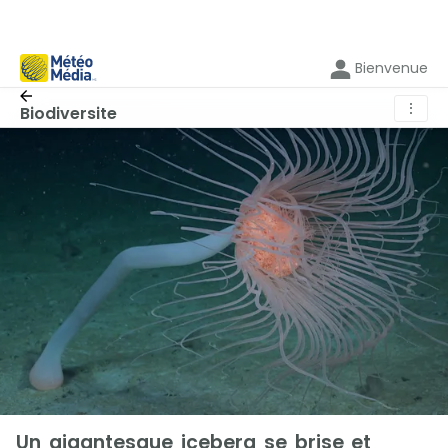
Bienvenue
⋮
Biodiversite
Un gigantesque iceberg se brise et