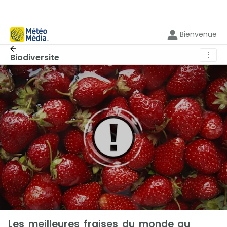
Bienvenue
⋮
Biodiversite
Les meilleures fraises du monde au