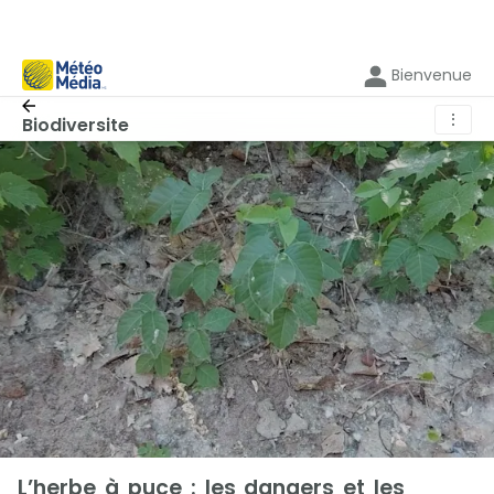
Bienvenue
⋮
Biodiversite
L’herbe à puce : les dangers et les