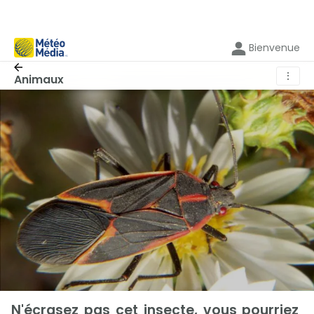
Bienvenue
⋮
Animaux
N'écrasez pas cet insecte, vous pourriez