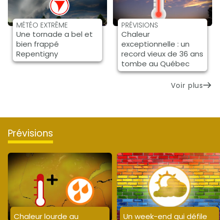
MÉTÉO EXTRÊME
PRÉVISIONS
Une tornade a bel et
Chaleur
bien frappé
exceptionnelle : un
Repentigny
record vieux de 36 ans
tombe au Québec
Voir plus
prévisions
Chaleur lourde au
Un week-end qui défile