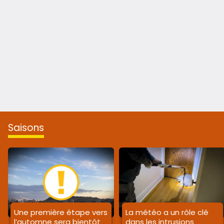
saisons
Une première étape vers
La météo a un rôle clé
l’automne sera bientôt
dans les intrusions