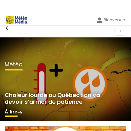
Bienvenue
⋮
météo
Chaleur lourde au Québec : on va
devoir s’armer de patience
À lire