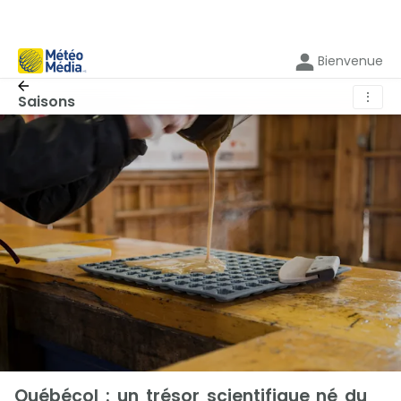
Bienvenue
⋮
Saisons
Québécol : un trésor scientifique né du