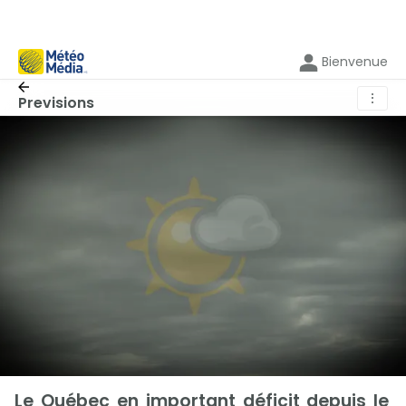
Bienvenue
⋮
Previsions
Le Québec en important déficit depuis le