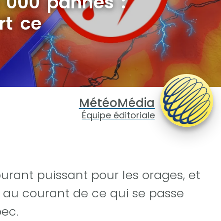
 000 pannes :
rt ce
MétéoMédia
Équipe éditoriale
burant puissant pour les orages, et
z au courant de ce qui se passe
ec.