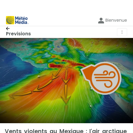
Bienvenue
⋮
Previsions
Vents violents au Mexique : l'air arctique