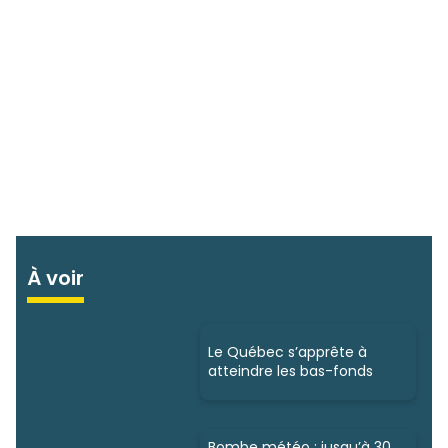
À voir
Le Québec s’apprête à
atteindre les bas-fonds
Bombe météo : jusqu’à 30