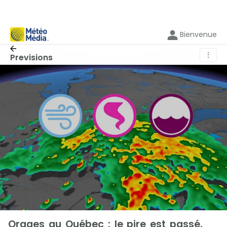
Bienvenue
⋮
Previsions
Orages au Québec : le pire est passé,