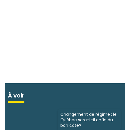
À voir
Changement de régime : le
Québec sera-t-il enfin du
bon côté?