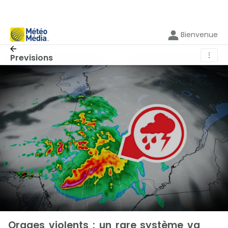
Bienvenue
⋮
Previsions
Orages violents : un rare système va