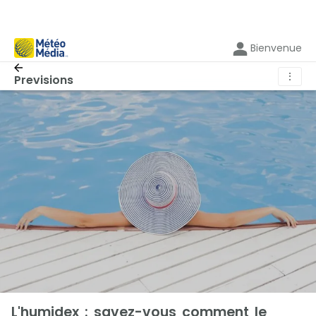
Bienvenue
⋮
Previsions
L'humidex : savez-vous comment le