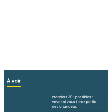
À voir
Premiers 30° possibles :
voyez si vous ferez partie
des chanceux