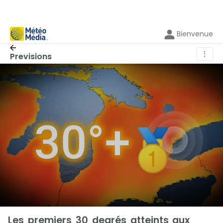
Bienvenue
⋮
Previsions
Les premiers 30 degrés atteints aux